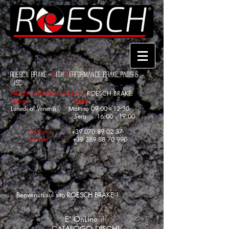
H
P
roesch brake
-
IGH
ERFORMANCE BRAKE PADS &
Disc
NUOVO SERVIZIO
CLIENTI
ROESCH BRAKE:
Giorni Orari
Lunedì al Venerdì Mattino 09:00 - 12:30
Sera 16:00 - 19:00
Telefono:
+39 070 89 02 37
Mobile:
+39 389 88 70 990
Benvenuti sul sito ROESCH BRAKE !
E' OnLine il
CATALOGO DISCHI