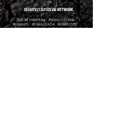
SEGUITECI SUI SOCIAL NETWORK.
.
Social Hashtag: #roeschbrake
#roesch #roeschXC4 #roeschBF
#roeschCX
CONTATTI !
CATALOGO COMPLETO ROESCH
LISTINO PREZZI ROESCH - (prezzi senza iva)
DOWNLOAD
RODAGGIO XC4
SOCIAL NETWORK
© ZP Roesch Brake
2018