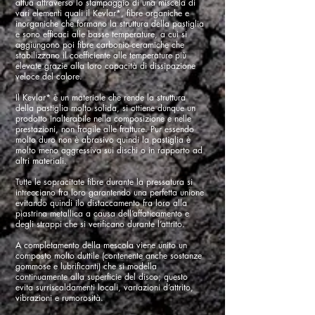
attua attraverso lo stampaggio di una miscela di
vari elementi quali il Kevlar*, fibre organiche e
inorganiche che formano la struttura della pastiglia
e sono efficaci alle basse temperature, a cui si
aggiungono poi fibre carbonio-ceramiche che
stabilizzano il coefficiente alle temperature più
elevate grazie alla loro capacità di dissipazione
veloce del calore.
Il Kevlar* è un materiale che rende la struttura
della pastiglia molto solida, si ottiene dunque un
prodotto inalterabile nella composizione e nelle
prestazioni, non fragile alle fratture. Pur essendo
molto duro non è abrasivo quindi la pastiglia è
molto meno aggressiva sui dischi o in rapporto ad
altri materiali.
Tutte le sopracitate fibre durante la pressatura si
intrecciano fra loro garantendo una perfetta unione
evitando quindi ilo distaccamento fra loro alla
piastrina metallica a causa dell’affaticamento e
degli strappi che si verificano durante l’attrito.
A completamento della mescola viene unito un
composto molto duttile (contenente anche sostanze
gommose e lubrificanti) che si modella
continuamente alla superficie del disco; questo
evita surriscaldamenti locali, variazioni d’attrito,
vibrazioni e rumorosità.