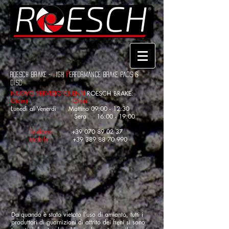
H
P
roesch brake
-
IGH
ERFORMANCE BRAKE PADS &
Disc
NUOVO SERVIZIO
CLIENTI
ROESCH BRAKE:
Giorni Orari
Lunedì al Venerdì Mattino 09:00 - 12:30
Sera 16:00 - 19:00
Telefono:
+39 070 89 02 37
Mobile:
+39 389 88 70 990
Da quando è stato vietato l’uso di amianto, tutti i
produttori di guarnizioni di attrito dei freni si sono