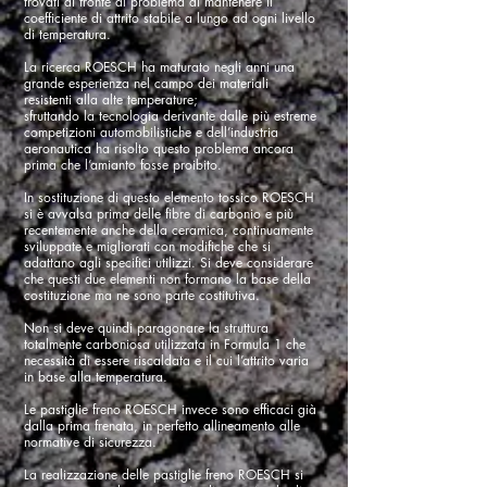
trovati di fronte al problema di mantenere il
coefficiente di attrito stabile a lungo ad ogni livello
di temperatura.
La ricerca ROESCH ha maturato negli anni una
grande esperienza nel campo dei materiali
resistenti alla alte temperature;
sfruttando la tecnologia derivante dalle più estreme
competizioni automobilistiche e dell’industria
aeronautica ha risolto questo problema ancora
prima che l’amianto fosse proibito.
In sostituzione di questo elemento tossico ROESCH
si è avvalsa prima delle fibre di carbonio e più
recentemente anche della ceramica, continuamente
sviluppate e migliorati con modifiche che si
adattano agli specifici utilizzi. Si deve considerare
che questi due elementi non formano la base della
costituzione ma ne sono parte costitutiva.
Non si deve quindi paragonare la struttura
totalmente carboniosa utilizzata in Formula 1 che
necessità di essere riscaldata e il cui l’attrito varia
in base alla temperatura.
Le pastiglie freno ROESCH invece sono efficaci già
dalla prima frenata, in perfetto allineamento alle
normative di sicurezza.
La realizzazione delle pastiglie freno ROESCH si