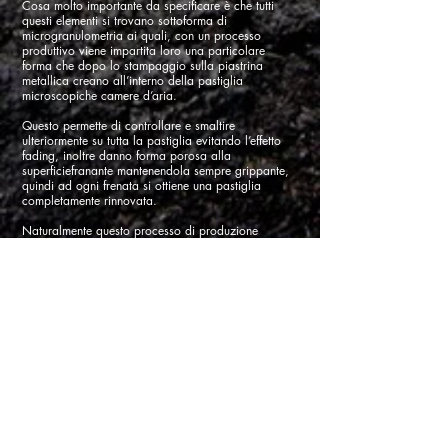
Cosa molto importante da specificare è che tutti
questi elementi si trovano sottoforma di
microgranulometria ai quali, con un processo
produttivo viene impartita loro una particolare
forma che dopo lo stampaggio sulla piastrina
metallica creano all’interno della pastiglia
microscopiche camere d’aria.
Questo permette di controllare e smaltire
ulteriormente su tutta la pastiglia evitando l’effetto
fading, inoltre danno forma porosa alla
superficiefranante mantenendola sempre grippante,
quindi ad ogni frenata si ottiene una pastiglia
completamente rinnovata.
Naturalmente questo processo di produzione
richiede macchinari altamente sofisticati e precisi
nella pressione che diversamente annullerebbero
questa caratteristica strutturale della mescola.
A questo punto si è realizzato un prodotto la quale
caratteristica essenziale è la stabilità del
coefficiente ad ogni temperatura.
Ciò consente di decelerare progressivamente
durante una singola o ripetute frenate, non si
verifica perciò l’impennamento di grip che
impedirebbe il controllo oppure un crollo dello
stesso che impedirebbe la frenata.