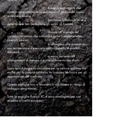
Bisogna aggiungere che
cambia completamente la sensibilità al pedale del freno,
si riesce a dosare
benissimo la forza su di se e
determinare con perfezione gli spazi di frenata.
Grazie all’impiego del
carbonio-ceramica che sostituisce quasi completamente
i metalli pesanti,
si ottengono alte prestazioni
con temperature d’esercizio minori rispetto ai prodotti
standard,
si ovvia pertanto ad
allungamenti di frenata o surriscaldamento dei dischi.
Sono quindi la giusta soluzione per le vetture sportive ma
anche per la piccola utilitaria, la lussuosa berlina e per gli
appassionati dei track-day.
Queste pastiglie non si bruciano o vetrificano e i tempi di
rodaggio sono minimi.
Tutte le pastiglie Roesch XC-4 sono omologate per uso
stradale a livello europeo.