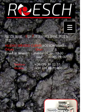
H
P
roesch brake
-
IGH
ERFORMANCE BRAKE PADS &
Disc
NUOVO SERVIZIO
CLIENTI
ROESCH BRAKE:
Giorni Orari
Lunedì al Venerdì Mattino 09:00 - 12:30
Sera 16:00 - 19:00
Telefono:
+39 070 89 02 37
Mobile:
+39 389 88 70 990