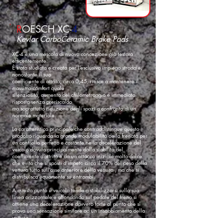
R
OESCH XC-
4
Kevlar CarboCeramic Brake Pads
XC-4 è una mescola di nuova concezione già testata
efficentemente.
È stata studiata e creata per l’esclusivo impiego stradale,
nonostante il suo
coefficiente di attrito, circa 0,45, riesce a mantenere il
massimo comfort quale
silenziosità, aumento del chilometraggio e immediata
risposta senza preriscaldo
ma soprattutto riduzione degli spazi a confronto di un
normale materiale.
La caratteristica principale che contraddistingue questo
prodotto riguarda la grande modulabilità della frenata per
un controllo perfetto e costante nella decelerazione del
veicolo dovuto principalmente dalla stabilità del
coefficiente d’attrito e da un attacco iniziale molto dolce
che evita che si sposti d’impeto circa il 70% del peso della
vettura tutto sull’asse anteriore della vettura , ma che si
distribuisca equamente su entrambi.
A questo punto il veicolo tende a stabilizzarsi sulla sua
linea orizzontale e affondando sul pedale del freno si
ottiene una decelerazione davvero forte al punto che si
prova una sensazione similare ad un insabbiamento della
vettura.